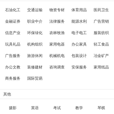
石油化工
交通运输
物资专材
体育用品
医药卫生
金融证券
职业中介
法律服务
能源水利
广告营销
信息产业
环保绿化
农林牧渔
电子电工
服装纺织
玩具礼品
机构组织
家用电器
办公家具
轻工食品
广告服务
旅游休闲
机械机电
包装设计
冶金矿产
办公文教
装修建材
咨询调查
安保服务
家用纸品
商务服务
国际贸易
其他
摄影
英语
考试
教学
琴棋