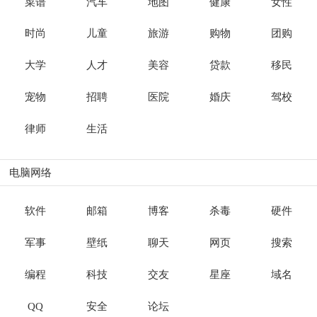
菜谱
汽车
地图
健康
女性
时尚
儿童
旅游
购物
团购
大学
人才
美容
贷款
移民
宠物
招聘
医院
婚庆
驾校
律师
生活
电脑网络
软件
邮箱
博客
杀毒
硬件
军事
壁纸
聊天
网页
搜索
编程
科技
交友
星座
域名
QQ
安全
论坛