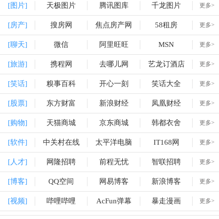
[图片]
天极图片
腾讯图库
千龙图片
更多>
[房产]
搜房网
焦点房产网
58租房
更多>
[聊天]
微信
阿里旺旺
MSN
更多>
[旅游]
携程网
去哪儿网
艺龙订酒店
更多>
[笑话]
糗事百科
开心一刻
笑话大全
更多>
[股票]
东方财富
新浪财经
凤凰财经
更多>
[购物]
天猫商城
京东商城
韩都衣舍
更多>
[软件]
中关村在线
太平洋电脑
IT168网
更多>
[人才]
网隆招聘
前程无忧
智联招聘
更多>
[博客]
QQ空间
网易博客
新浪博客
更多>
[视频]
哔哩哔哩
AcFun弹幕
暴走漫画
更多>