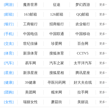
[网游]
魔兽世界
征途
梦幻西游
更多>
[邮箱]
163邮箱
126邮箱
QQ邮箱
更多>
[银行]
工商银行
招商银行
农业银行
更多>
[手机]
中国电信
中国联通
中国移动
更多>
[交友]
世纪佳缘
珍爱网
百合网
更多>
[体育]
新浪体育
搜狐体育
CCTV5
更多>
[汽车]
易车网
汽车之家
太平洋汽车
更多>
[星座]
新浪星座
搜狐星相
腾讯星座
更多>
[健康]
39健康
寻医问药网
好大夫在线
更多>
[团购]
美团网
糯米网
拉手网
更多>
[女性]
瑞丽女性
蘑菇街
美丽说
更多>