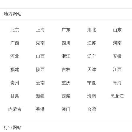
地方网站
北京
上海
广东
湖北
山东
广西
湖南
四川
江苏
河南
河北
山西
浙江
辽宁
安徽
福建
陕西
吉林
天津
江西
贵州
云南
重庆
宁夏
青海
甘肃
新疆
西藏
海南
黑龙江
内蒙古
香港
澳门
台湾
行业网站