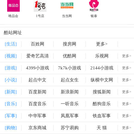
唯品会
1号店
当当网
银泰
酷站网址
[生活]
百姓网
搜房网
更多>
[视频]
爱奇艺高清
优酷网
乐视网
更多>
[游戏]
4399小游戏
7k7k小游戏
2144小游戏
更多>
[小说]
起点中文
起点女生
纵横中文网
更多>
[新闻]
百度新闻
新浪新闻
搜狐新闻
更多>
[音乐]
百度音乐
一听音乐
酷狗音乐
更多>
[军事]
中华军事
凤凰军事
铁血军事
更多>
[购物]
京东商城
苏宁易购
天 猫
更多>