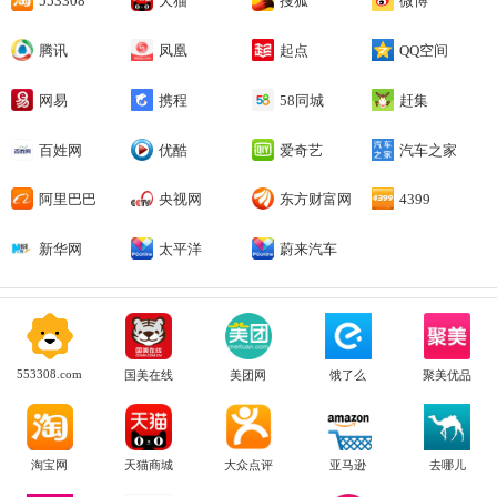
553308
天猫
搜狐
微博
腾讯
凤凰
起点
QQ空间
网易
携程
58同城
赶集
百姓网
优酷
爱奇艺
汽车之家
阿里巴巴
央视网
东方财富网
4399
新华网
太平洋
蔚来汽车
553308.com
国美在线
美团网
饿了么
聚美优品
淘宝网
天猫商城
大众点评
亚马逊
去哪儿